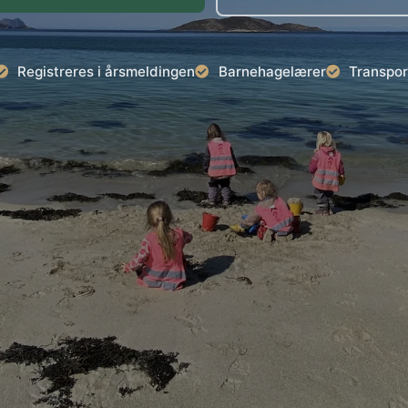
Registreres i årsmeldingen
Barnehagelærer
Transpor