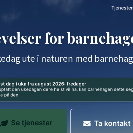
Tjenester
velser for barnehag
kedag ute i naturen med barneha
ast dag i uka fra august 2026: fredager
pptatt den ukedagen dere helst vil ha, kan barnehagen sette se
te på den.
Se tjenester
Ta kontakt