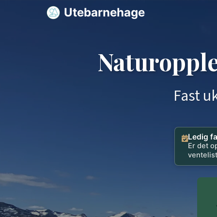
Utebarnehage
Naturopple
Fast u
Ledig f
Er det o
ventelis